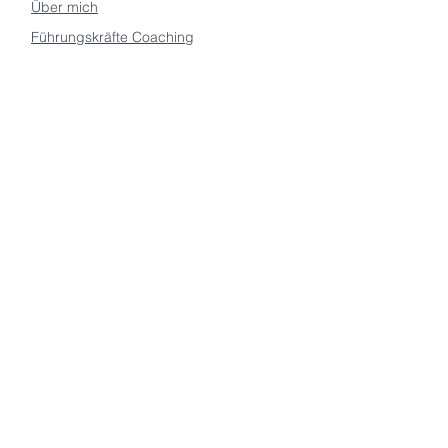
Über mich
Führungskräfte Coaching
Team Coaching
Organisations Coaching
Projekt Coaching
KI Transformation
Blog
Kontaktieren Sie mich
irene@welp.coach
Nüller Str. 145
42115 Wuppertal
Deutschland
Mobil:
+49 (0)172 2022 682